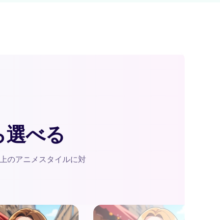
ら選べる
類以上のアニメスタイルに対