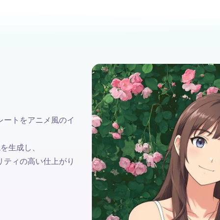
レートをアニメ風のイ
現を生成し、
リティの高い仕上がり