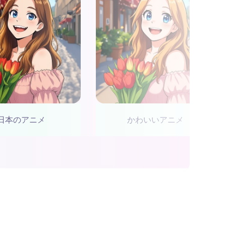
かわいいアニメ
LEGO