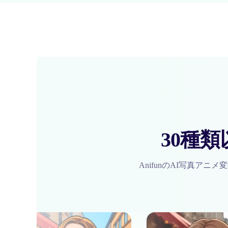
30種
AnifunのAI写真ア