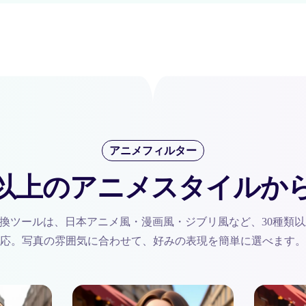
アニメフィルター
類以上のアニメスタイルか
ニメ変換ツールは、日本アニメ風・漫画風・ジブリ風など、30種
応。写真の雰囲気に合わせて、好みの表現を簡単に選べます。