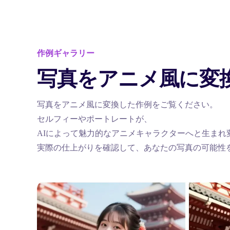
作例ギャラリー
写真をアニメ風に変
写真をアニメ風に変換した作例をご覧ください。
セルフィーやポートレートが、
AIによって魅力的なアニメキャラクターへと生まれ
実際の仕上がりを確認して、あなたの写真の可能性