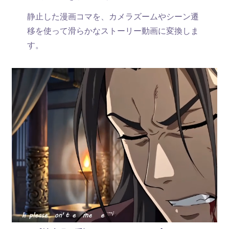
静止した漫画コマを、カメラズームやシーン遷
移を使って滑らかなストーリー動画に変換しま
す。