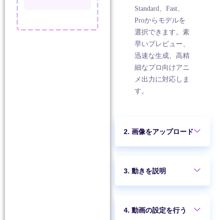
Standard、Fast、
Proからモデルを
選択できます。素
早いプレビュー、
迅速な生成、高精
細なプロ向けアニ
メ出力に対応しま
す。
2. 画像をアップロード
3. 動きを説明
4. 動画の設定を行う