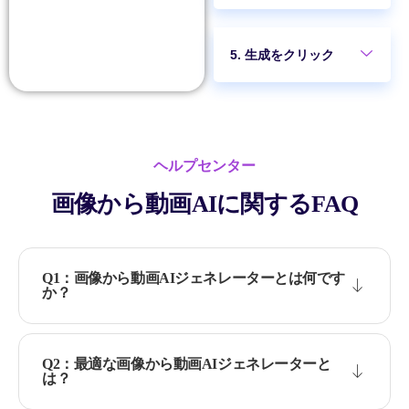
5. 生成をクリック
ヘルプセンター
画像から動画AIに関するFAQ
Q1：画像から動画AIジェネレーターとは何です
か？
Q2：最適な画像から動画AIジェネレーターと
は？