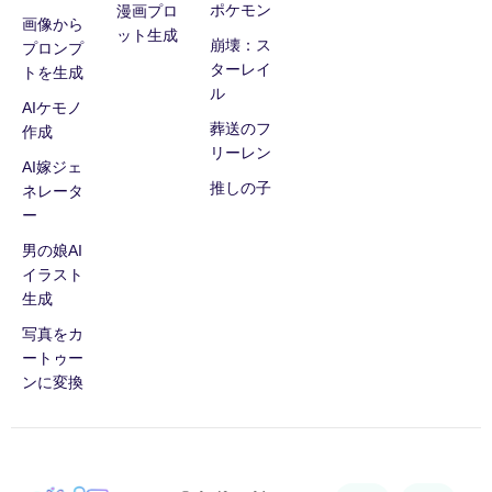
ポケモン
漫画プロ
画像から
ット生成
崩壊：ス
プロンプ
ターレイ
トを生成
ル
AIケモノ
葬送のフ
作成
リーレン
AI嫁ジェ
推しの子
ネレータ
ー
男の娘AI
イラスト
生成
写真をカ
ートゥー
ンに変換