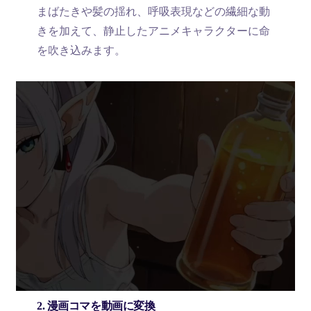
まばたきや髪の揺れ、呼吸表現などの繊細な動
きを加えて、静止したアニメキャラクターに命
を吹き込みます。
2. 漫画コマを動画に変換