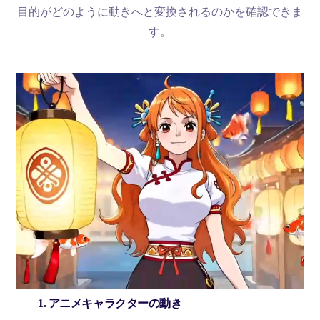
目的がどのように動きへと変換されるのかを確認できま
す。
1. アニメキャラクターの動き