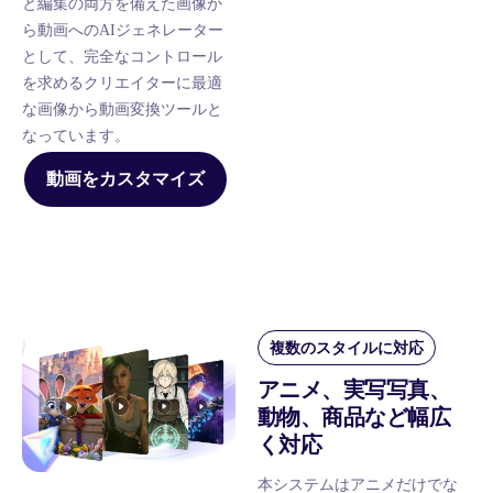
と編集の両方を備えた画像か
ら動画へのAIジェネレーター
として、完全なコントロール
を求めるクリエイターに最適
な画像から動画変換ツールと
なっています。
動画をカスタマイズ
複数のスタイルに対応
アニメ、実写写真、
動物、商品など幅広
く対応
本システムはアニメだけでな