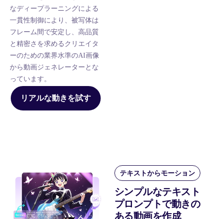
なディープラーニングによる
一貫性制御により、被写体は
フレーム間で安定し、高品質
と精密さを求めるクリエイタ
ーのための業界水準のAI画像
から動画ジェネレーターとな
っています。
リアルな動きを試す
テキストからモーション
シンプルなテキスト
プロンプトで動きの
ある動画を作成