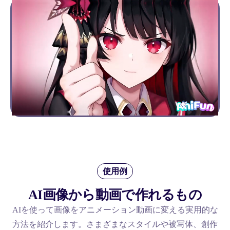
使用例
AI画像から動画で作れるもの
AIを使って画像をアニメーション動画に変える実用的な
方法を紹介します。さまざまなスタイルや被写体、創作