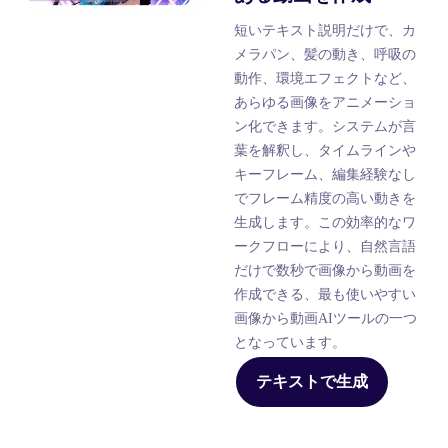
短いテキスト説明だけで、カ
メラパン、髪の動き、呼吸の
動作、環境エフェクトなど、
あらゆる画像をアニメーショ
ン化できます。システムが言
葉を解釈し、タイムラインや
キーフレーム、編集経験なし
でフレーム精度の高い動きを
生成します。この効率的なワ
ークフローにより、自然言語
だけで数秒で画像から動画を
作成できる、最も使いやすい
画像から動画AIツールの一つ
となっています。
テキストで生成