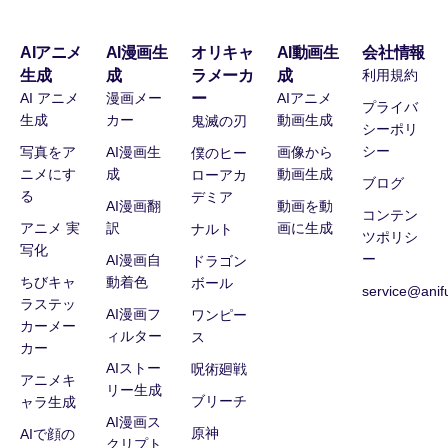
AIアニメ
AI漫画生
オリキャ
AI動画生
会社情報
生成
成
ラメーカ
成
利用規約
AI アニメ
漫画メー
ー
AIアニメ
プライバ
生成
カー
動画生成
鬼滅の刃
シーポリ
シー
写真をア
AI漫画生
画像から
僕のヒー
ニメにす
成
動画生成
ローアカ
ブログ
る
デミア
AI漫画翻
動画を動
コンテン
アニメ 実
訳
画に生成
ナルト
ツポリシ
写化
ー
AI漫画自
ドラゴン
ちびキャ
動着色
ボール
service@anif
ラステッ
AI漫画フ
ワンピー
カーメー
ィルター
ス
カー
AIストー
呪術廻戦
アニメキ
リー生成
ブリーチ
ャラ生成
AI漫画ス
原神
AIで顔の
クリプト