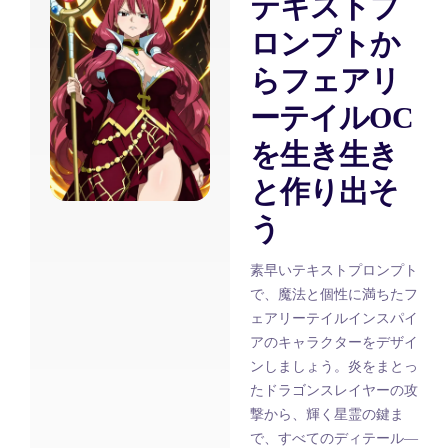
テキストプ
ロンプトか
らフェアリ
ーテイルOC
を生き生き
と作り出そ
う
素早いテキストプロンプト
で、魔法と個性に満ちたフ
ェアリーテイルインスパイ
アのキャラクターをデザイ
ンしましょう。炎をまとっ
たドラゴンスレイヤーの攻
撃から、輝く星霊の鍵ま
で、すべてのディテール—