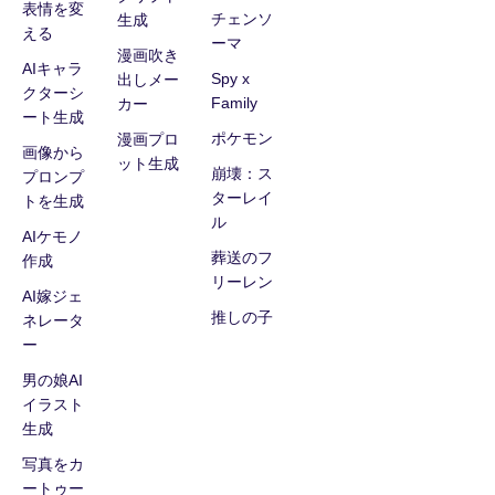
表情を変
チェンソ
生成
える
ーマ
漫画吹き
AIキャラ
Spy x
出しメー
クターシ
Family
カー
ート生成
ポケモン
漫画プロ
画像から
ット生成
崩壊：ス
プロンプ
ターレイ
トを生成
ル
AIケモノ
葬送のフ
作成
リーレン
AI嫁ジェ
推しの子
ネレータ
ー
男の娘AI
イラスト
生成
写真をカ
ートゥー