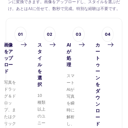
ンに変換できます。画像をアップロードし、スタイルを選ぶだ
け。あとはAIに任せて、数秒で完成。特別な経験は不要です。
01
02
03
04
画像
ス
AI
カ
をア
タ
が
ー
ップ
イ
処
ト
ロー
ル
理
ゥ
ド
を
ー
スマ
選
ン
写真を
ート
択
を
ドラッ
AIが
ダ
10
グ＆ド
写真
ウ
種類
ロッ
を瞬
ン
以上
プ、ま
時に
ロ
のユ
たはク
解析
ー
ニー
リック
し、
ド