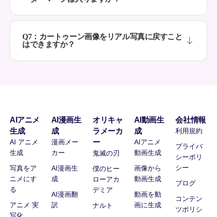
Q7：カートゥーン画像をリアル写真に戻すこと
はできますか？
AIアニメ
AI漫画生
オリキャ
AI動画生
会社情報
生成
成
ラメーカ
成
利用規約
AI アニメ
漫画メー
ー
AIアニメ
プライバ
生成
カー
動画生成
鬼滅の刃
シーポリ
シー
写真をア
AI漫画生
画像から
僕のヒー
ニメにす
成
動画生成
ローアカ
ブログ
る
デミア
AI漫画翻
動画を動
コンテン
アニメ 実
訳
画に生成
ナルト
ツポリシ
写化