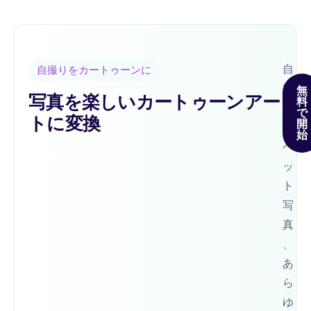
自
自撮りをカートゥーンに
撮
無
写真を楽しいカートゥーンアー
料
り
で
トに変換
開
、
始
ペ
ッ
ト
写
真
、
あ
ら
ゆ