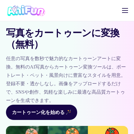
AIアニメ生成
写真をカートゥーンに変換
AI漫画生成
（無料）
AI動画生成
オリキャラメーカー
任意の写真を数秒で魅力的なカートゥーンアートに変
換。無料のAI写真からカートゥーン変換ツールは、ポー
日本語
トレート・ペット・風景向けに豊富なスタイルを用意。
登録不要・透かしなし。画像をアップロードするだけ
で、SNSや創作、気軽な楽しみに最適な高品質カートゥ
ーンを生成できます。
カートゥーン化を始める