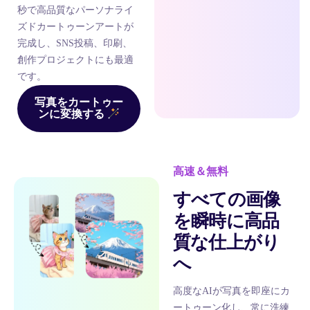
秒で高品質なパーソナライ
ズドカートゥーンアートが
完成し、SNS投稿、印刷、
創作プロジェクトにも最適
です。
写真をカートゥー
ンに変換する
高速＆無料
すべての画像
を瞬時に高品
質な仕上がり
へ
高度なAIが写真を即座にカ
ートゥーン化し、常に洗練