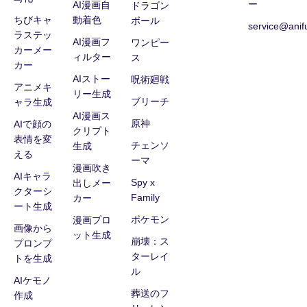
ー
AI漫画自
ドラゴン
ちびキャ
動着色
ボール
service@anif
ラステッ
AI漫画フ
ワンピー
カーメー
ィルター
ス
カー
AIストー
呪術廻戦
アニメキ
リー生成
ブリーチ
ャラ生成
AI漫画ス
原神
AIで顔の
クリプト
表情を変
チェンソ
生成
える
ーマ
漫画吹き
AIキャラ
Spy x
出しメー
クターシ
Family
カー
ート生成
ポケモン
漫画プロ
画像から
ット生成
崩壊：ス
プロンプ
ターレイ
トを生成
ル
AIケモノ
葬送のフ
作成