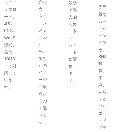
クな
してア
数秒
高品
カー
ップロ
で魅
質な
トゥ
ード。
力的
カー
ーン
JPG・
なカ
トゥ
スタ
PNG・
ート
ーン
イル
WebP
ゥー
画像
か
形式、
ンア
を、
ら、
最大
ート
SNS
あな
10MB
に変
投
たの
まで対
換し
稿、
イメ
応して
ま
印
ージ
いま
す。
刷、
に最
す。
あら
適な
ゆる
もの
クリ
を選
エイ
べま
ティ
す。
ブ用