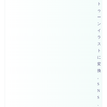
ト
ゥ
ー
ン
イ
ラ
ス
ト
に
変
換
。
S
N
S
、