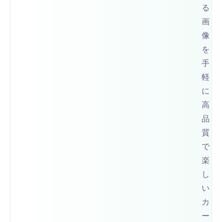
る
画
像
を
手
軽
に
高
品
質
で
楽
し
い
カ
ー