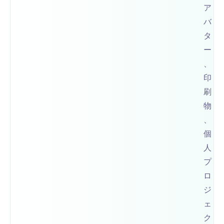
ア
バ
タ
ー
、
印
刷
物
、
個
人
プ
ロ
ジ
ェ
ク