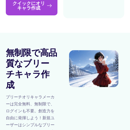
クイックにオリ
キャラ作成
無制限で高品
質なブリー
チキャラ作
成
ブリーチオリキャラメーカ
ーは完全無料、無制限で、
ログインも不要。創造力を
自由に発揮しよう！新規ユ
ーザーはシンプルなブリー