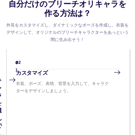
自分だけのブリーチオリキャラを
作る方法は？
外見をカスタマイズし、ダイナミックなポーズを作成し、衣装を
デザインして、オリジナルのブリーチキャラクターをあっという
間に生み出そう！
02
0
1
カスタマイズ
キ
衣装、ポーズ、表情、背景を入力して、キャラク
ャ
ターをデザインしましょう。
ラ
を
選
ん
で