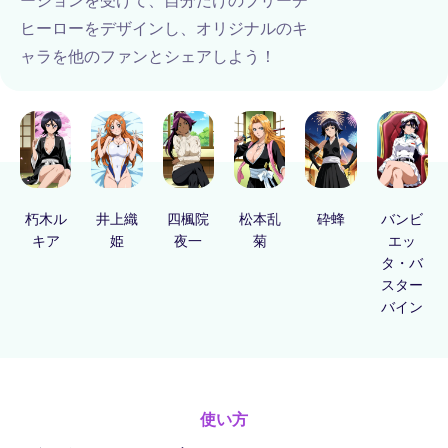
ーションを受けて、自分だけのブリーチ
ヒーローをデザインし、オリジナルのキ
ャラを他のファンとシェアしよう！
朽木ル
井上織
四楓院
松本乱
砕蜂
バンビ
キア
姫
夜一
菊
エッ
タ・バ
スター
バイン
使い方