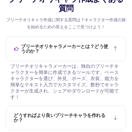
質問
ブリーチオリキャラ作成に関する質問は？キャラクター作成の旅
を始めるための答えをここで見つけよう！
ブリーチオリキャラメーカーとは？どう使
うのか？
ブリーチオリキャラメーカーは、独自のブリーチキ
ャラクターを簡単に作成できるツールです。ベース
キャラクターを選び、外見、ポーズ、衣装、能力を
簡単なテキスト入力でカスタマイズ。数秒でキャラ
クターが生成され、シェアやダウンロードが可能で
す！
どうすればより良いブリーチキャラを作れる
か？